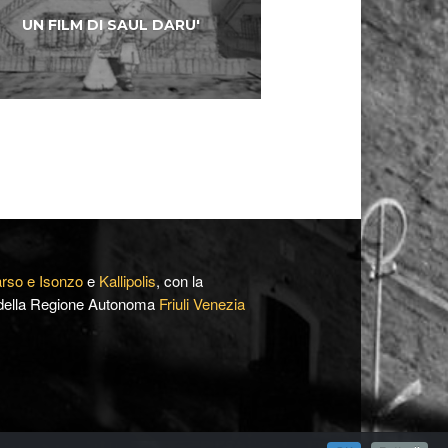
UN FILM DI SAUL DARU'
arso e Isonzo
e
Kallipolis
, con la
o della Regione Autonoma
Friuli Venezia