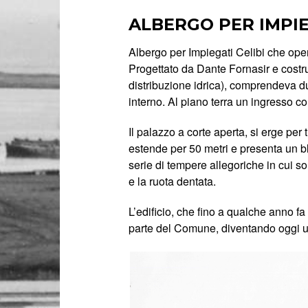
ALBERGO PER IMPIE
Albergo per Impiegati Celibi che oper
Progettato da Dante Fornasir e costru
distribuzione idrica), comprendeva du
interno. Al piano terra un ingresso co
Il palazzo a corte aperta, si erge per 
estende per 50 metri e presenta un bl
serie di tempere allegoriche in cui so
e la ruota dentata.
L’edificio, che fino a qualche anno fa
parte del Comune, diventando oggi un 