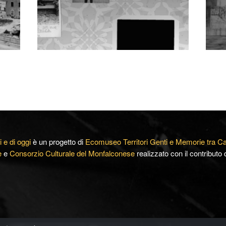
i e di oggi
è un progetto di
Ecomuseo Territori Genti e Memorie tra C
e
e
Consorzio Culturale del Monfalconese
realizzato con il contribut