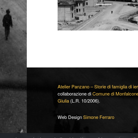
Atelier Panzano – Storie di famiglia di ier
collaborazione di
Comune di Monfalcon
Giulia
(L.R. 10/2006).
Web Design
Simone Ferraro