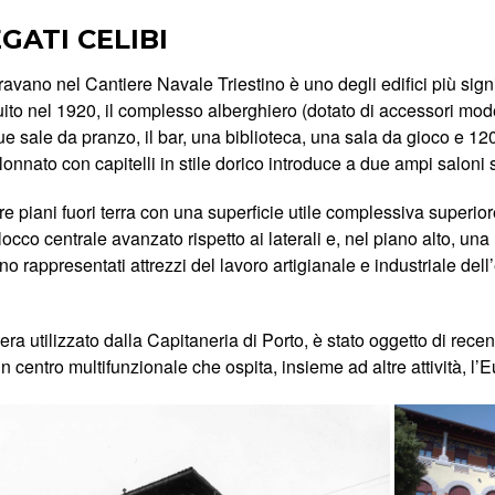
GATI CELIBI
avano nel Cantiere Navale Triestino è uno degli edifici più signi
ito nel 1920, il complesso alberghiero (dotato di accessori mode
e sale da pranzo, il bar, una biblioteca, una sala da gioco e 12
lonnato con capitelli in stile dorico introduce a due ampi saloni 
tre piani fuori terra con una superficie utile complessiva superior
occo centrale avanzato rispetto ai laterali e, nel piano alto, una
no rappresentati attrezzi del lavoro artigianale e industriale del
 era utilizzato dalla Capitaneria di Porto, è stato oggetto di rec
centro multifunzionale che ospita, insieme ad altre attività, l’